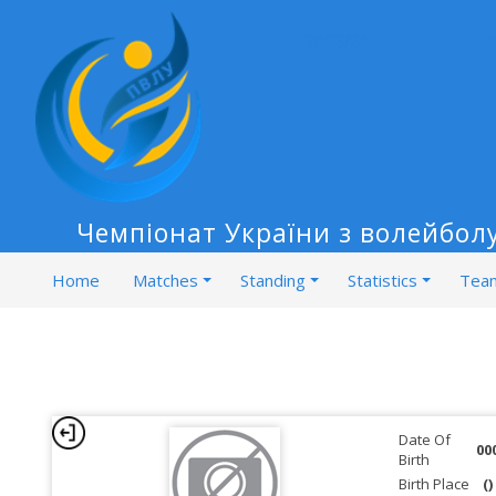
2023/24
Чемпіонат України з волейбол
Home
Matches
Standing
Statistics
Tea
Date Of
00
Birth
Birth Place
()