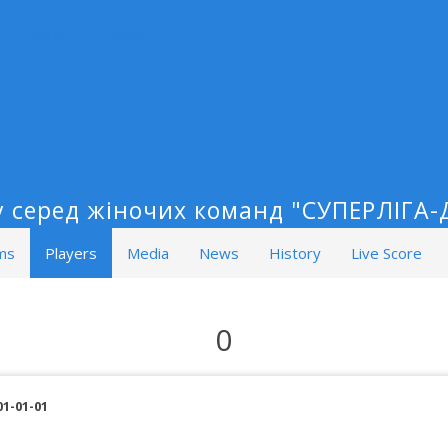
ALL COMPETITIONS
у серед жіночих команд "СУПЕРЛІГА-Д
ms
Players
Media
News
History
Live Score
0
01-01-01