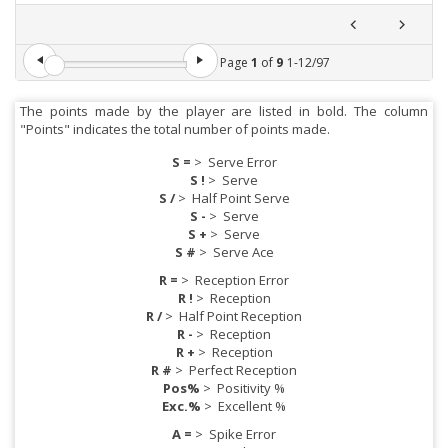
Page
1
of
9
1
-
12
/
97
The points made by the player are listed in bold. The column
"Points" indicates the total number of points made.
S =
>
Serve Error
S !
>
Serve
S /
>
Half Point Serve
S -
>
Serve
S +
>
Serve
S #
>
Serve Ace
R =
>
Reception Error
R !
>
Reception
R /
>
Half Point Reception
R -
>
Reception
R +
>
Reception
R #
>
Perfect Reception
Pos%
>
Positivity %
Exc.%
>
Excellent %
A =
>
Spike Error