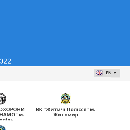
2022
 ОХОРОНИ-
ВК "Житичі-Полісся" м.
НАМО" м.
Житомир
опіль