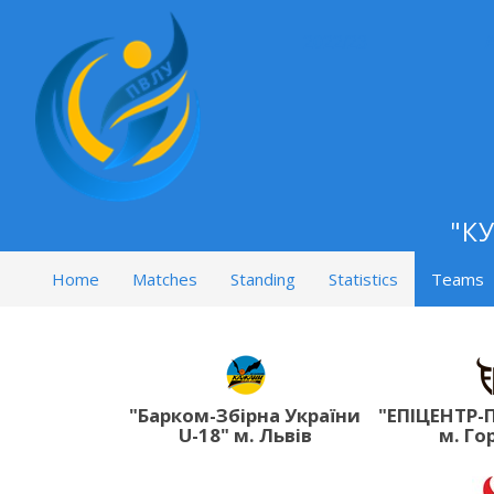
2022/23
"КУ
Home
Matches
Standing
Statistics
Teams
"Барком-Збірна України
"ЕПІЦЕНТР
U-18" м. Львів
м. Го