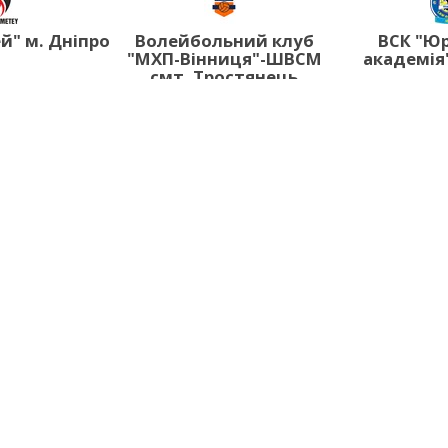
й" м. Дніпро
Волейбольний клуб
ВСК "Ю
"МХП-Вінниця"-ШВСМ
академія"
смт. Тростянець