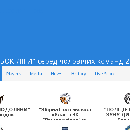
ALL COMPETITIONS
БОК ЛІГИ" серед чоловічих команд 
Players
Media
News
History
Live Score
-ПОДОЛЯНИ"
"Збірна Полтавської
"ПОЛІЦІЯ
родок
області ВК
ЗУНУ-ДИ
"Решетилівка" м.
Терн
Решетилівка