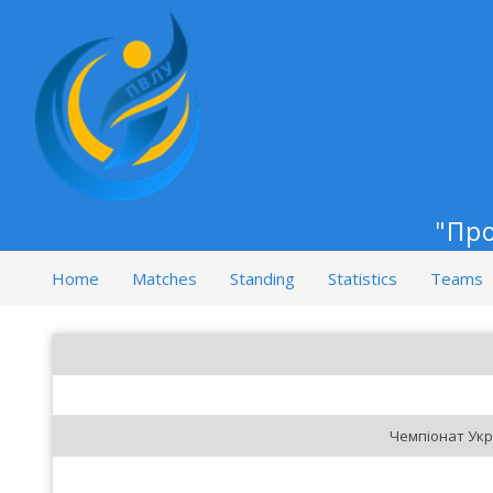
2022/23
"Пр
Home
Matches
Standing
Statistics
Teams
Чемпіонат Укр