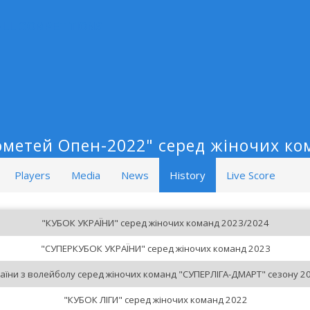
ALL COMPETITIONS
ометей Опен-2022" серед жіночих ко
Players
Media
News
History
Live Score
"КУБОК УКРАЇНИ" серед жіночих команд 2023/2024
"СУПЕРКУБОК УКРАЇНИ" серед жіночих команд 2023
аїни з волейболу серед жіночих команд "СУПЕРЛІГА-ДМАРТ" сезону 20
"КУБОК ЛІГИ" серед жіночих команд 2022