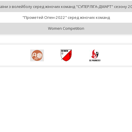
аїни з волейболу серед жіночих команд "СУПЕРЛІГА-ДМАРТ" сезону 20
"Прометей Опен-2022" серед жіночих команд
Women Competition